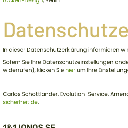
Lücken-Design
, Berlin
Datenschutze
In dieser Datenschutzerklärung informieren w
Sofern Sie Ihre Datenschutzeinstellungen änder
widerrufen), klicken Sie
hier
um Ihre Einstellung
Verantwortlich
Carlos Schottländer, Evolution-Service, Amend
sicherheit.de
,
Hosting Provider
1&1 IONOS SE